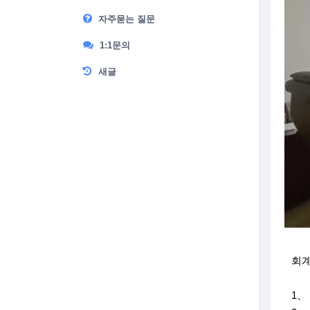
자주묻는 질문
1:1문의
새글
회
1