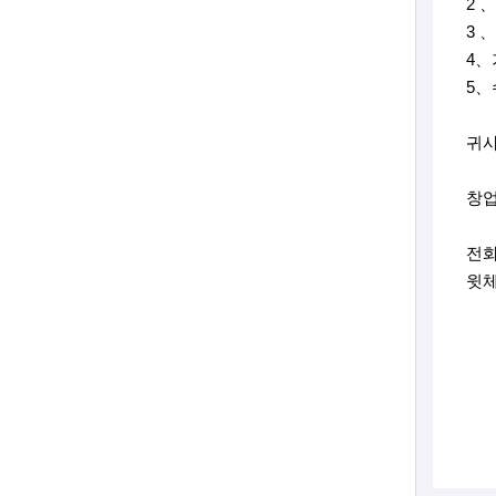
2 
3 
4、
5、
귀사
창업
전화:
윗체: