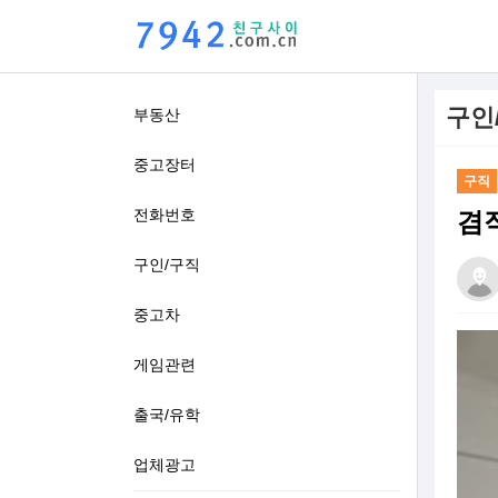
구인
부동산
중고장터
구직
전화번호
겸
구인/구직
중고차
본문
게임관련
출국/유학
업체광고